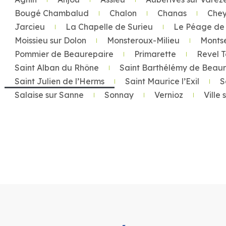
Bougé Chambalud
Chalon
Chanas
Chey
Jarcieu
La Chapelle de Surieu
Le Péage de 
Moissieu sur Dolon
Monsteroux-Milieu
Monts
Pommier de Beaurepaire
Primarette
Revel 
Saint Alban du Rhône
Saint Barthélémy de Beau
Saint Julien de l’Herms
Saint Maurice l’Exil
S
Salaise sur Sanne
Sonnay
Vernioz
Ville