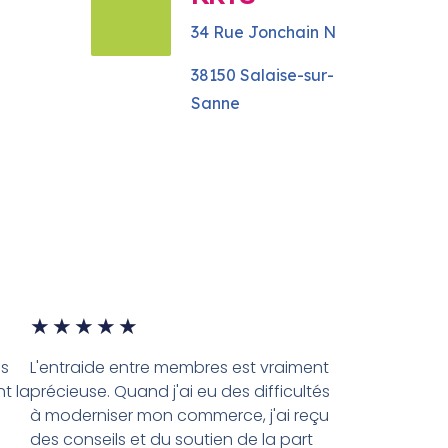
34 Rue Jonchain N
38150 Salaise-sur-
Sanne
★
★
★
★
★
es
L'entraide entre membres est vraiment
t la
précieuse. Quand j'ai eu des difficultés
à moderniser mon commerce, j'ai reçu
des conseils et du soutien de la part