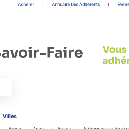
?
Adhérer
Annuaire Des Adhérents
Evèn
avoir-Faire
Vous 
adhé
Villes
Agnin
Anjou
Assieu
Auberives sur Varèz