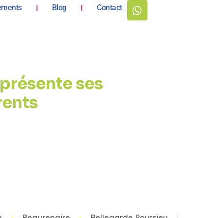
ements
Blog
Contact
présente ses
rents
e
Beaurepaire
Bellegarde Poussieu