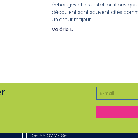
échanges et les collaborations qui 
découlent sont souvent cités com
un atout majeur.
Valérie L.
er
COORDONNÉES
06 66 07 73 86