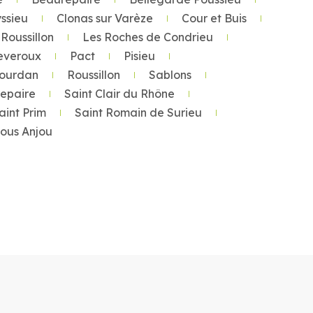
ssieu
Clonas sur Varèze
Cour et Buis
Roussillon
Les Roches de Condrieu
everoux
Pact
Pisieu
Tourdan
Roussillon
Sablons
repaire
Saint Clair du Rhône
aint Prim
Saint Romain de Surieu
 sous Anjou