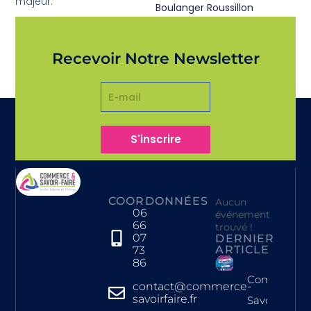
majeur.
Boulanger Roussillon
Valérie L.
Recevoir Notre Newsletter
S'inscrire
COORDONNÉES
Aucun
06
événement
66
trouvé !
07
DERNIER
ARTICLE
73
86
Commerce 
contact@commerce-
savoirfaire.fr
Savoir-Faire