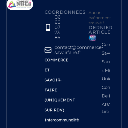
COORDONNÉES
Aucun
06
événement
66
trouvé !
07
DERNIER
ARTICLE
73
86
Commerce 
contact@commerce-
savoirfaire.fr
Savoir-Faire
COMMERCE
Sacrée
ET
« Meilleure
Union
SAVOIR-
Commercial
FAIRE
De La Régi
(UNIQUEMENT
ARA !
SUR RDV)
Lire L'article
Intercommunalité