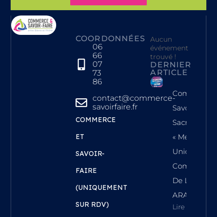
COORDONNÉES
Aucun
06
événement
66
trouvé !
07
DERNIER
ARTICLE
73
86
Commerce 
contact@commerce-
savoirfaire.fr
Savoir-Faire
COMMERCE
Sacrée
ET
« Meilleure
Union
SAVOIR-
Commercial
FAIRE
De La Régi
(UNIQUEMENT
ARA !
SUR RDV)
Lire L'article