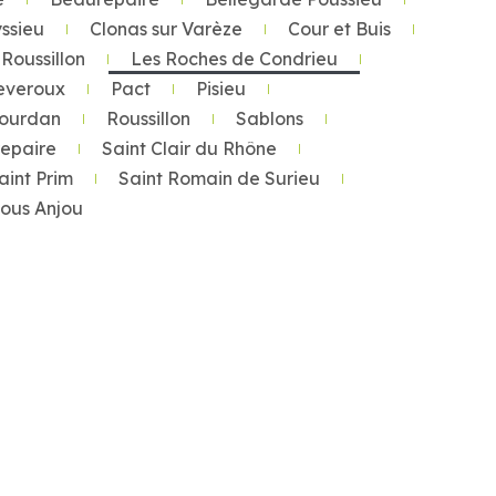
ssieu
Clonas sur Varèze
Cour et Buis
Roussillon
Les Roches de Condrieu
everoux
Pact
Pisieu
Tourdan
Roussillon
Sablons
repaire
Saint Clair du Rhône
aint Prim
Saint Romain de Surieu
 sous Anjou