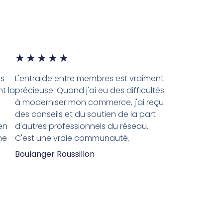
★
★
★
★
★
es
L'entraide entre membres est vraiment
t la
précieuse. Quand j'ai eu des difficultés
à moderniser mon commerce, j'ai reçu
des conseils et du soutien de la part
en
d'autres professionnels du réseau.
me
C'est une vraie communauté.
Boulanger Roussillon