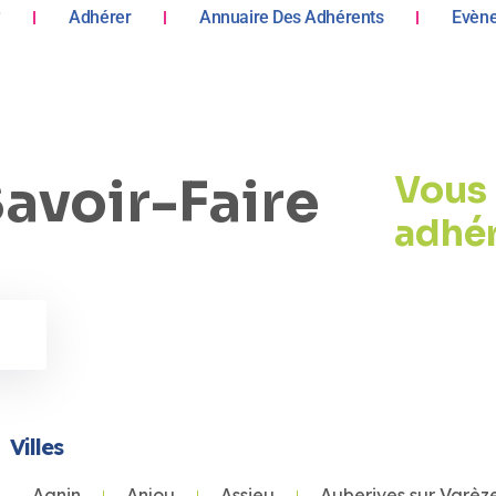
?
Adhérer
Annuaire Des Adhérents
Evèn
avoir-Faire
Vous 
adhé
Villes
Agnin
Anjou
Assieu
Auberives sur Varèz