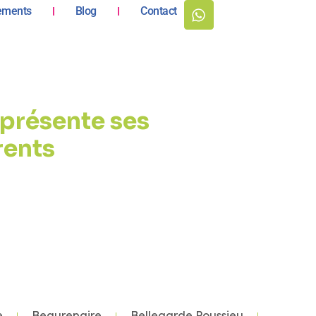
ements
Blog
Contact
présente ses
rents
e
Beaurepaire
Bellegarde Poussieu