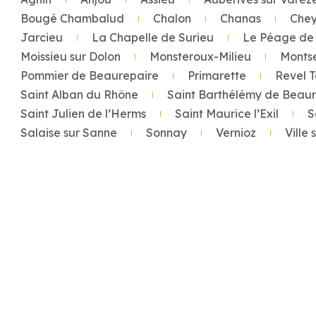
Bougé Chambalud
Chalon
Chanas
Chey
Jarcieu
La Chapelle de Surieu
Le Péage de 
Moissieu sur Dolon
Monsteroux-Milieu
Monts
Pommier de Beaurepaire
Primarette
Revel 
Saint Alban du Rhône
Saint Barthélémy de Beau
Saint Julien de l’Herms
Saint Maurice l’Exil
S
Salaise sur Sanne
Sonnay
Vernioz
Ville