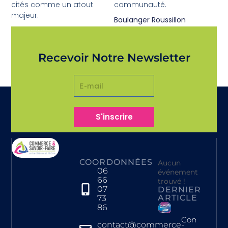
cités comme un atout
communauté.
majeur.
Boulanger Roussillon
Valérie L.
Recevoir Notre Newsletter
S'inscrire
COORDONNÉES
Aucun
06
événement
66
trouvé !
07
DERNIER
ARTICLE
73
86
Commerce 
contact@commerce-