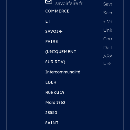
savoirfaire.fr
Savoir-Faire
COMMERCE
Sacrée
ET
« Meilleure
Union
SAVOIR-
Commercial
FAIRE
De La Régi
(UNIQUEMENT
ARA !
SUR RDV)
Lire L'article
Intercommunalité
EBER
Rue du 19
Mars 1962
38550
SAINT