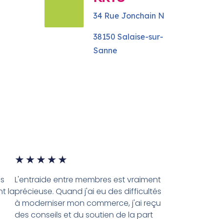
34 Rue Jonchain N
38150 Salaise-sur-
Sanne
★
★
★
★
★
es
L'entraide entre membres est vraiment
t la
précieuse. Quand j'ai eu des difficultés
à moderniser mon commerce, j'ai reçu
des conseils et du soutien de la part