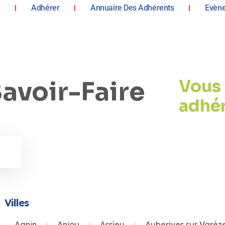
?
Adhérer
Annuaire Des Adhérents
Evèn
avoir-Faire
Vous 
adhé
Villes
Agnin
Anjou
Assieu
Auberives sur Varèz