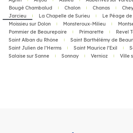
Bougé Chambalud
Chalon
Chanas
Chey
Jarcieu
La Chapelle de Surieu
Le Péage de 
Moissieu sur Dolon
Monsteroux-Milieu
Monts
Pommier de Beaurepaire
Primarette
Revel 
Saint Alban du Rhône
Saint Barthélémy de Beau
Saint Julien de l’Herms
Saint Maurice l’Exil
S
Salaise sur Sanne
Sonnay
Vernioz
Ville