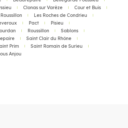
ssieu
Clonas sur Varèze
Cour et Buis
Roussillon
Les Roches de Condrieu
everoux
Pact
Pisieu
Tourdan
Roussillon
Sablons
repaire
Saint Clair du Rhône
aint Prim
Saint Romain de Surieu
 sous Anjou