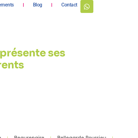
ements
Blog
Contact
présente ses
rents
e
Beaurepaire
Bellegarde Poussieu