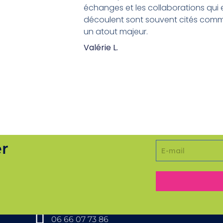
échanges et les collaborations qui 
découlent sont souvent cités com
un atout majeur.
Valérie L.
er
COORDONNÉES
06 66 07 73 86