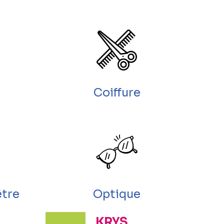
Coiffure
être
Optique
KRYS