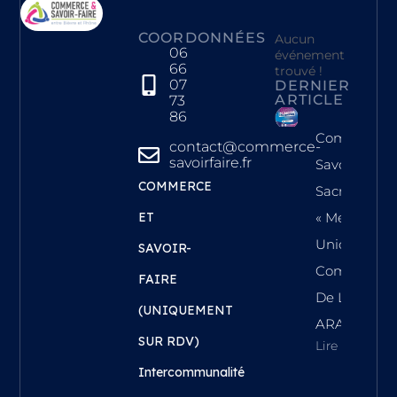
COORDONNÉES
Aucun
06
événement
66
trouvé !
07
DERNIER
ARTICLE
73
86
Commerce 
contact@commerce-
savoirfaire.fr
Savoir-Faire
COMMERCE
Sacrée
ET
« Meilleure
Union
SAVOIR-
Commercial
FAIRE
De La Régi
(UNIQUEMENT
ARA !
SUR RDV)
Lire L'article
Intercommunalité