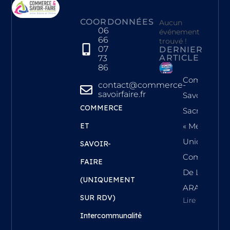
COORDONNÉES
Aucun
06
événement
66
trouvé !
07
DERNIER
ARTICLE
73
86
Commerce 
contact@commerce-
savoirfaire.fr
Savoir-Faire
COMMERCE
Sacrée
ET
« Meilleure
Union
SAVOIR-
Commercial
FAIRE
De La Régi
(UNIQUEMENT
ARA !
SUR RDV)
Lire L'article
Intercommunalité