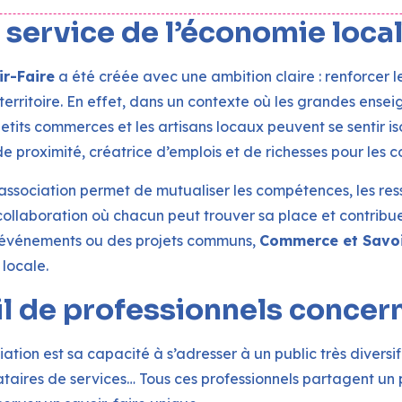
 service de l’économie loca
r-Faire
a été créée avec une ambition claire : renforcer les
ritoire. En effet, dans un contexte où les grandes enseig
tits commerces et les artisans locaux peuvent se sentir iso
e proximité, créatrice d’emplois et de richesses pour les
’association permet de mutualiser les compétences, les resso
ollaboration où chacun peut trouver sa place et contribu
es événements ou des projets communs,
Commerce et Savoi
 locale.
il de professionnels concer
iation est sa capacité à s’adresser à un public très diversi
tataires de services… Tous ces professionnels partagent u