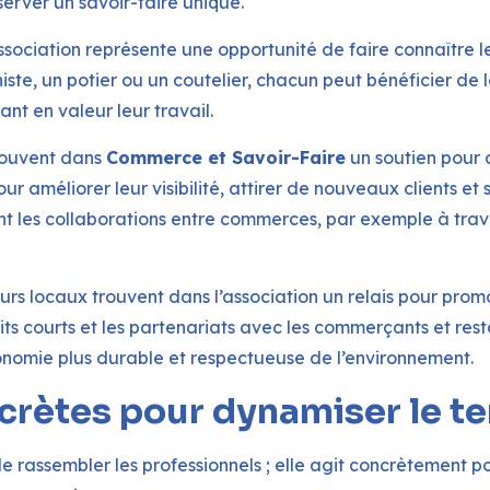
éserver un savoir-faire unique.
association représente une opportunité de faire connaître l
te, un potier ou un coutelier, chacun peut bénéficier de la 
nt en valeur leur travail.
rouvent dans
Commerce et Savoir-Faire
un soutien pour d
our améliorer leur visibilité, attirer de nouveaux clients e
 les collaborations entre commerces, par exemple à tra
eurs locaux trouvent dans l’association un relais pour promo
rcuits courts et les partenariats avec les commerçants et re
nomie plus durable et respectueuse de l’environnement.
crètes pour dynamiser le ter
de rassembler les professionnels ; elle agit concrètement p