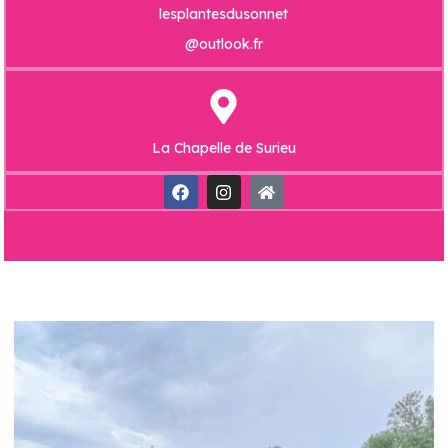
lesplantesdusonnet
@outlook.fr
La Chapelle de Surieu