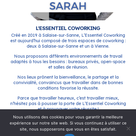
L’ESSENTIEL COWORKING
Créé en 2019 à Salaise-sur-Sanne, L’Essentiel Coworking
est aujourd’hui composé de trois espaces de coworking :
deux à Salaise-sur-Sanne et un à Vienne.
Nous proposons différents environnements de travail
adaptés à tous les besoins : bureaux privés, open-space
et salles de réunion.
Nos lieux prônent la bienveillance, le partage et la
convivialité, convaincus que travailler dans de bonnes
conditions favorise la réussite.
Parce que travailler heureux, c’est travailler mieux,
n’hésitez pas à pousser la porte de L’Essentiel Coworking
et à provoquer votre réussite !
Nous utilisons des cookies pour vous garantir la meilleure
expérience sur notre site web. Si vous continuez à utiliser ce
site, nous supposerons que vous en êtes satisfait.