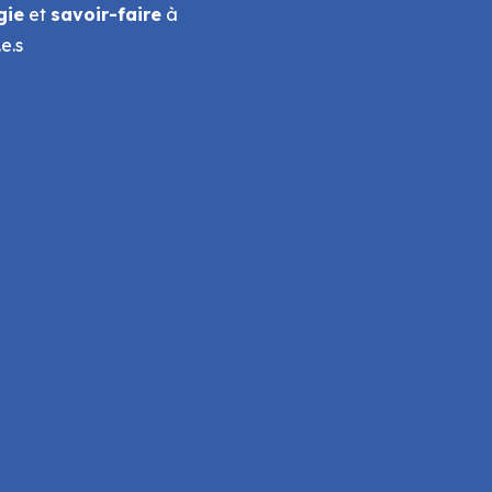
gie
et
savoir-faire
à
e.s