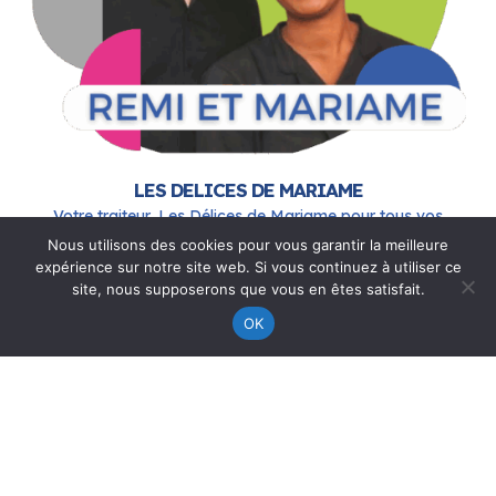
LES DELICES DE MARIAME
Votre traiteur, Les Délices de Mariame pour tous vos
évènements professionnels et privés autour de : Roussillon,
Nous utilisons des cookies pour vous garantir la meilleure
Salaise-sur-Sanne, Maclas, Vienne, Condrieu, Davézieux,
expérience sur notre site web. Si vous continuez à utiliser ce
Saint-Maurice-l’Exil, Peaugres, Pélussin…
site, nous supposerons que vous en êtes satisfait.
Cocktail dînatoire, anniversaire, mariage, soirée
OK
d’entreprise, repas de fête, séminaire ou autres.
Notre équipe se déplace chez vous pour vous offrir des
solutions pour vos cocktails, apéritifs, buffets, portes
ouvertes, etc. Si vous cherchez plus de créativité et
d’animation, alors nous vous proposons nos braseros et
apéritifs animés.