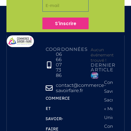
S'inscrire
COORDONNÉES
Aucun
06
événement
66
trouvé !
07
DERNIER
ARTICLE
73
86
Commerce 
contact@commerce-
savoirfaire.fr
Savoir-Faire
COMMERCE
Sacrée
ET
« Meilleure
Union
SAVOIR-
Commercial
FAIRE