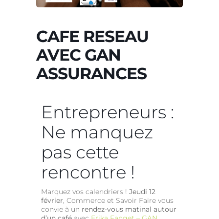
CAFE RESEAU
AVEC GAN
ASSURANCES
Entrepreneurs :
Ne manquez
pas cette
rencontre !
Marquez vos calendriers !
Jeudi 12
février
, Commerce et Savoir Faire vous
convie à un
rendez-vous matinal autour
d’un café
avec
Erika Fanget – GAN