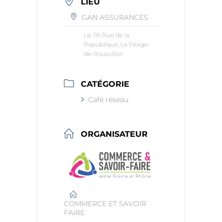
LIEU
GAN ASSURANCES
Le, 116 Rue de la
République, Le Péage-
de-Roussillon
CATÉGORIE
Café réseau
ORGANISATEUR
COMMERCE ET SAVOIR
FAIRE