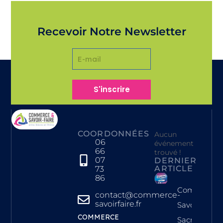
Recevoir Notre Newsletter
S'inscrire
COORDONNÉES
Aucun
06
événement
66
trouvé !
07
DERNIER
ARTICLE
73
86
Commerce 
contact@commerce-
savoirfaire.fr
Savoir-Faire
COMMERCE
Sacrée